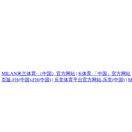
MILAN米兰体育·（中国）官方网站
|
K体育·「中国」官方网站
页版-FH(中国)-FH(中国)
|
乐竞体育平台官方网站-乐竞(中国)
|
M