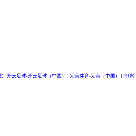
)
|
开云足球-开云足球（中国）
|
完美体育-完美（中国）
|
FH网