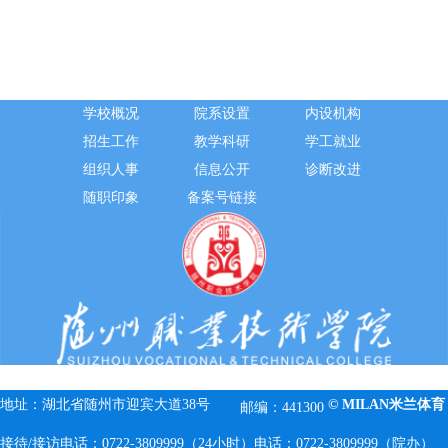
学校概况
院系设置
内设机构
招生工作
教学科研
学工就业
组织人事
信息公开
诊断改进
随职印象
备案号链接
地址：湖北省随州市迎宾大道38号
© MILAN米兰体育
邮编：441300
接待/接访电话：0722-3809999（24小时）
电话：0722-3809999（院办）