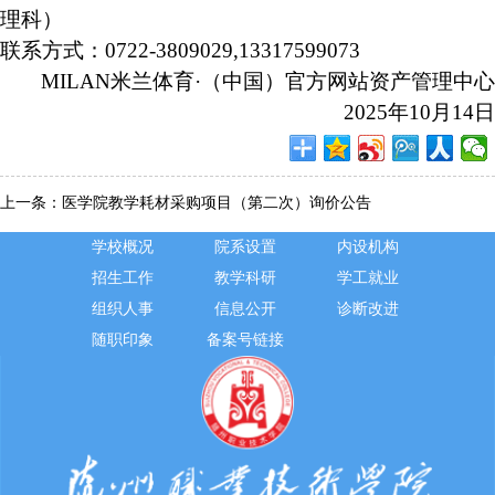
理科）
联系方式：
0722-3809029,13317599073
MILAN米兰体育·（中国）官方网站资产管理中心
20
25
年
10
月
14
日
上一条：
医学院教学耗材采购项目（第二次）询价公告
学校概况
院系设置
内设机构
招生工作
教学科研
学工就业
组织人事
信息公开
诊断改进
随职印象
备案号链接