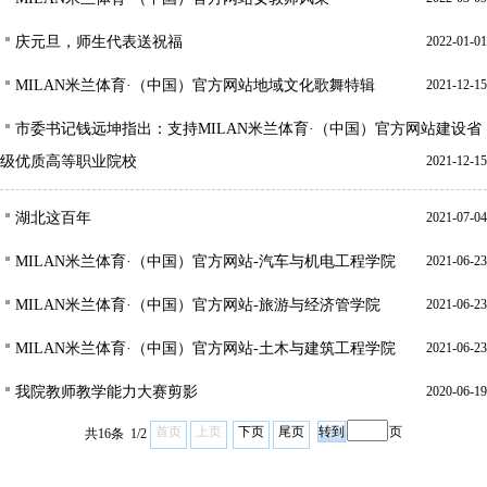
庆元旦，师生代表送祝福
2022-01-01
MILAN米兰体育·（中国）官方网站地域文化歌舞特辑
2021-12-15
市委书记钱远坤指出：支持MILAN米兰体育·（中国）官方网站建设省
级优质高等职业院校
2021-12-15
湖北这百年
2021-07-04
MILAN米兰体育·（中国）官方网站-汽车与机电工程学院
2021-06-23
MILAN米兰体育·（中国）官方网站-旅游与经济管学院
2021-06-23
MILAN米兰体育·（中国）官方网站-土木与建筑工程学院
2021-06-23
我院教师教学能力大赛剪影
2020-06-19
首页
上页
下页
尾页
页
共16条 1/2