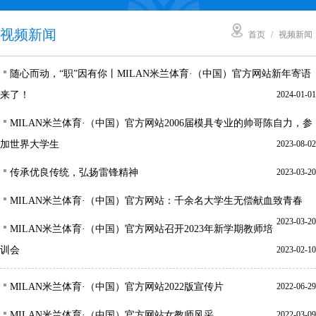
视频新闻
首页
/
视频新闻
随心而动，“职”因有你丨MILAN米兰体育·（中国）官方网站新年寄语
来了！
2024-01-01
MILAN米兰体育·（中国）官方网站2006届模具专业的帅哥陈自力，参
加世界大学生
2023-08-02
传承优良传统，弘扬雷锋精神
2023-03-20
MILAN米兰体育·（中国）官方网站：千余名大学生无偿献血致青春
2023-03-20
MILAN米兰体育·（中国）官方网站召开2023年新学期教师培
训会
2023-02-10
MILAN米兰体育·（中国）官方网站2022版宣传片
2022-06-29
MILAN米兰体育·（中国）官方网站女教师风采
2022-03-09