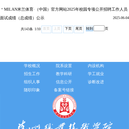
MILAN米兰体育·（中国）官方网站2025年校园专项公开招聘工作人员
面试成绩（总成绩）公示
2025-06-04
首页
上页
下页
尾页
页
共143条 1/10
学校概况
院系设置
内设机构
招生工作
教学科研
学工就业
组织人事
信息公开
诊断改进
随职印象
备案号链接