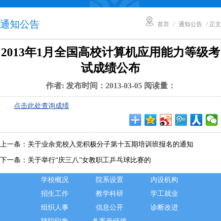
通知公告
首页
/
通知公告
/ 正文
2013年1月全国高校计算机应用能力等级考
试成绩公布
作者: 发布时间：2013-03-05 阅读量：
点击此处查询成绩
上一条：
关于业余党校入党积极分子第十五期培训班报名的通知
下一条：
关于举行“庆三八”女教职工乒乓球比赛的
学校概况
院系设置
内设机构
招生工作
教学科研
学工就业
组织人事
信息公开
诊断改进